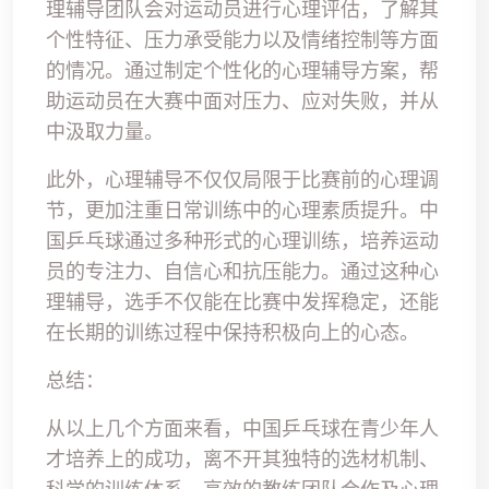
理辅导团队会对运动员进行心理评估，了解其
个性特征、压力承受能力以及情绪控制等方面
的情况。通过制定个性化的心理辅导方案，帮
助运动员在大赛中面对压力、应对失败，并从
中汲取力量。
此外，心理辅导不仅仅局限于比赛前的心理调
节，更加注重日常训练中的心理素质提升。中
国乒乓球通过多种形式的心理训练，培养运动
员的专注力、自信心和抗压能力。通过这种心
理辅导，选手不仅能在比赛中发挥稳定，还能
在长期的训练过程中保持积极向上的心态。
总结：
从以上几个方面来看，中国乒乓球在青少年人
才培养上的成功，离不开其独特的选材机制、