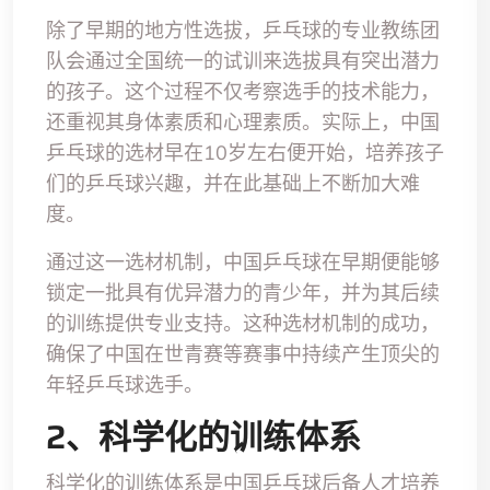
除了早期的地方性选拔，乒乓球的专业教练团
队会通过全国统一的试训来选拔具有突出潜力
的孩子。这个过程不仅考察选手的技术能力，
还重视其身体素质和心理素质。实际上，中国
乒乓球的选材早在10岁左右便开始，培养孩子
们的乒乓球兴趣，并在此基础上不断加大难
度。
通过这一选材机制，中国乒乓球在早期便能够
锁定一批具有优异潜力的青少年，并为其后续
的训练提供专业支持。这种选材机制的成功，
确保了中国在世青赛等赛事中持续产生顶尖的
年轻乒乓球选手。
2、科学化的训练体系
科学化的训练体系是中国乒乓球后备人才培养