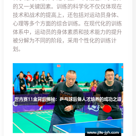
的又一关键因素。训练的科学化不仅仅体现在
技术和战术的提高上，还包括对运动员身体、
心理等多个方面的综合训练。在现代化的训练
体系中，运动员的身体素质和技术能力的提升
被分解为不同的阶段，采用个性化的训练计
划。