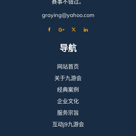
赛事不错过。
graying@yahoo.com
导航
网站首页
关于九游会
经典案例
企业文化
服务宗旨
互动j9九游会