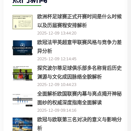
欧洲杯足球赛正式开赛时间是什么时候
以及历届赛程安排解析
2025-12-09 13:44:20
欧冠法甲英超意甲联赛风格与竞争力差
异分析
2025-12-09 12:14:45
探究波尔蒂足球俱乐部多名称背后历史
渊源与文化成因脉络全貌解析
2025-12-09 10:44:23
全面解析欧国联赛内幕与亮点揭开神秘
面纱的权威深度指南全面解读
2025-12-09 09:14:16
欧冠与欧联第三名对决的意义与影响分
析