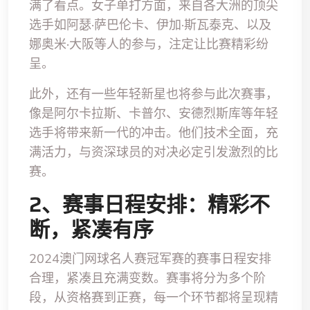
满了看点。女子单打方面，来自各大洲的顶尖
选手如阿瑟·萨巴伦卡、伊加·斯瓦泰克、以及
娜奥米·大阪等人的参与，注定让比赛精彩纷
呈。
此外，还有一些年轻新星也将参与此次赛事，
像是阿尔卡拉斯、卡普尔、安德烈斯库等年轻
选手将带来新一代的冲击。他们技术全面，充
满活力，与资深球员的对决必定引发激烈的比
赛。
2、赛事日程安排：精彩不
断，紧凑有序
2024澳门网球名人赛冠军赛的赛事日程安排
合理，紧凑且充满变数。赛事将分为多个阶
段，从资格赛到正赛，每一个环节都将呈现精