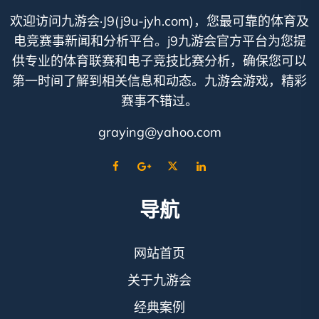
欢迎访问九游会·J9(j9u-jyh.com)，您最可靠的体育及
电竞赛事新闻和分析平台。j9九游会官方平台为您提
供专业的体育联赛和电子竞技比赛分析，确保您可以
第一时间了解到相关信息和动态。九游会游戏，精彩
赛事不错过。
graying@yahoo.com
导航
网站首页
关于九游会
经典案例