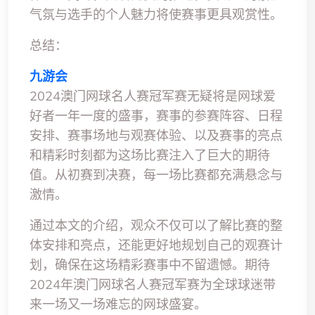
气氛与选手的个人魅力将使赛事更具观赏性。
总结：
九游会
2024澳门网球名人赛冠军赛无疑将是网球爱
好者一年一度的盛事，赛事的参赛阵容、日程
安排、赛事场地与观赛体验、以及赛事的亮点
和精彩时刻都为这场比赛注入了巨大的期待
值。从初赛到决赛，每一场比赛都充满悬念与
激情。
通过本文的介绍，观众不仅可以了解比赛的整
体安排和亮点，还能更好地规划自己的观赛计
划，确保在这场精彩赛事中不留遗憾。期待
2024年澳门网球名人赛冠军赛为全球球迷带
来一场又一场难忘的网球盛宴。