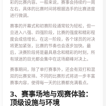
彩的比赛内容。一般来说，赛事会持续约一周
左右，具体的比赛时间将根据选手的比赛进度
进行微调。
赛事的开幕式和初赛阶段通常较为轻松，但一
旦进入八强、四强阶段，比赛的强度和精彩程
度会成倍增长。在这一阶段，各个球员的对决
将更加紧张，比赛的节奏也会逐步加快。最
后，决赛阶段将是最具悬念和精彩的时刻，所
有球迷的目光都会集中在这场巅峰对决上。
赛事期间，除了单打赛事外，还会有双打和混
双的比赛安排。不同的比赛形式将进一步丰富
赛事内容，使得每一天的比赛都充满看点。
3、赛事场地与观赛体验：
顶级设施与环境