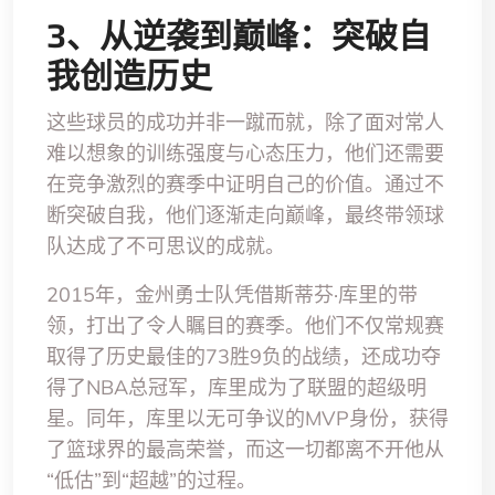
3、从逆袭到巅峰：突破自
我创造历史
这些球员的成功并非一蹴而就，除了面对常人
难以想象的训练强度与心态压力，他们还需要
在竞争激烈的赛季中证明自己的价值。通过不
断突破自我，他们逐渐走向巅峰，最终带领球
队达成了不可思议的成就。
2015年，金州勇士队凭借斯蒂芬·库里的带
领，打出了令人瞩目的赛季。他们不仅常规赛
取得了历史最佳的73胜9负的战绩，还成功夺
得了NBA总冠军，库里成为了联盟的超级明
星。同年，库里以无可争议的MVP身份，获得
了篮球界的最高荣誉，而这一切都离不开他从
“低估”到“超越”的过程。