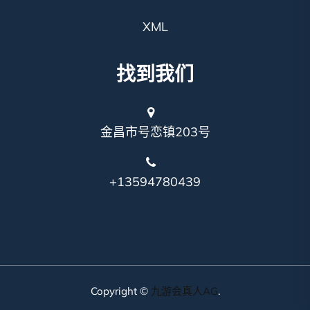
XML
找到我们
金昌市号恋镇203号
+13594780439
Copyright ©
九游会真人AG
.