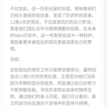
不仅如此，这一历史纪录的创造，意味着他们
已经从曾经的低估者，变成了历史的创造者。
12胜0负的背后，不仅是球员们的实力积淀，
更是他们团队合作与精神凝聚的结果。在未来
的NBA历史中，这一传奇将会成为一种标杆，
激励着更多被低估的球员勇敢追逐自己的梦
想。
总结：
这些低估的球员之所以能够逆袭成功，最终创
造出12胜0负的传奇纪录，正是因为他们没有
因为早期的低谷而放弃，而是通过自己的努力
不断突破自我，寻找并发挥出自身的独特优
势。通过他们的奋斗历程，我们可以看到，真
正的成功往往源自于逆境中的坚持与拼搏。