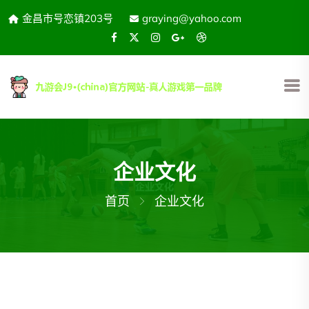
金昌市号恋镇203号
graying@yahoo.com
企业文化
首页
企业文化