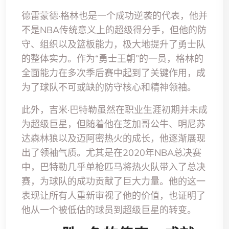
德雷蒙德·格林也是一个成功逆袭的代表，他并
不是NBA传统意义上的超级得分手，但他的防
守、组织以及篮板能力，极大地提升了勇士队
的整体实力。作为“勇士王朝”的一员，格林的
全面能力在多次季后赛中起到了关键作用，成
为了球队不可或缺的防守核心和精神领袖。
此外，吉米·巴特勒虽然在职业生涯初期并未成
为超级巨星，但随着他在芝加哥公牛、明尼苏
达森林狼以及迈阿密热火的成长，他逐渐展现
出了领袖气质。尤其是在2020年NBA总决赛
中，巴特勒几乎单枪匹马将热火队带入了总决
赛，为球队的成功贡献了巨大力量。他的这一
表现让所有人重新审视了他的价值，也证明了
他从一个被低估的球员到超级巨星的转变。