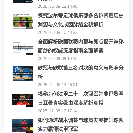
2025-12-09 12:14:45
探究波尔蒂足球俱乐部多名称背后历史
渊源与文化成因脉络全貌解析
2025-12-09 10:44:23
全面解析欧国联赛内幕与亮点揭开神秘
面纱的权威深度指南全面解读
2025-12-09 09:14:16
欧冠与欧联第三名对决的意义与影响分
析
2025-12-08 13:46:01
揭秘为何法甲二十一次冠军并非巴黎圣
日耳曼真实缘由深度解析真相
2025-12-08 12:17:14
如何通过战术调整与球员发展提升球队
实力赢得法甲冠军