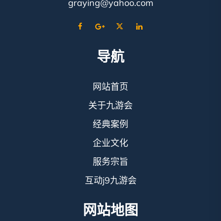
graying@yahoo.com
导航
网站首页
关于九游会
经典案例
企业文化
服务宗旨
互动j9九游会
网站地图