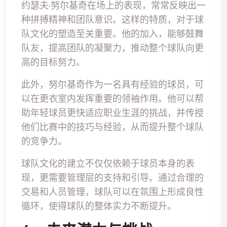
约瑟夫·努尔基奇在场上的表现，常常反映出一
种拼搏精神和团队意识。这样的特质，对于球
队文化的塑造至关重要。他的加入，能够鼓舞
队友，提高团队的凝聚力，推动整个球队向更
高的目标努力。
此外，努尔基奇作为一名具有经验的球员，可
以在更衣室内发挥重要的领袖作用。他可以帮
助年轻球员更快适应职业生涯的挑战，并传授
他们比赛中的技巧与经验，从而提升整个球队
的竞争力。
球队文化的建立不仅仅依赖于球员本身的表
现，更需要管理层的支持和引导。通过合理的
交易和人员管理，球队可以在氛围上形成良性
循环，使得球队的整体实力不断提升。