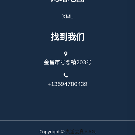
XML
找到我们
金昌市号恋镇203号
+13594780439
Copyright ©
九游会真人AG
.