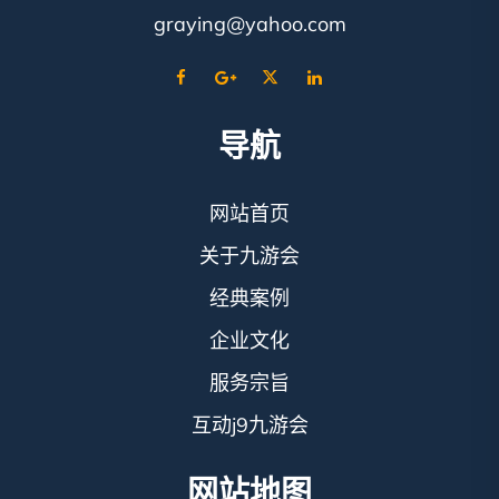
graying@yahoo.com
导航
网站首页
关于九游会
经典案例
企业文化
服务宗旨
互动j9九游会
网站地图