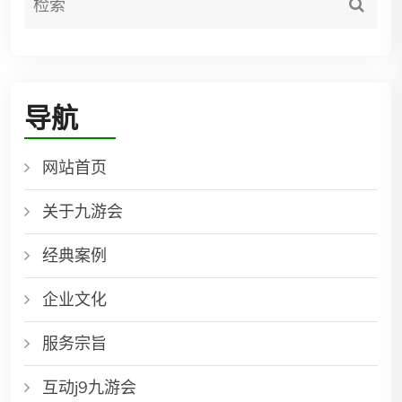
导航
网站首页
关于九游会
经典案例
企业文化
服务宗旨
互动j9九游会