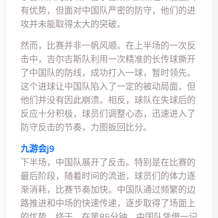
有优势，但面对中国队严密的防守，他们的进
攻并未能取得太大的突破。
然而，比赛并非一帆风顺。在上半场的一次反
击中，吉尔吉斯队利用一次精准的长传球撕开
了中国队的防线，成功打入一球，暂时领先。
这个进球让中国队陷入了一定的被动局面，但
他们并没有因此崩溃。相反，球队在失球后的
反应十分积极，球员们调整心态，迅速进入了
防守反击的节奏，力图扳回比分。
九游会j9
下半场，中国队展开了反击。特别是在比赛的
最后阶段，随着时间的流逝，球员们的体力逐
渐消耗，比赛节奏加快。中国队通过频繁的边
路推进和中场的快速传递，逐步取得了场面上
的优势。终于，在第85分钟，中国队凭借一记