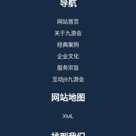
导航
网站首页
关于九游会
经典案例
企业文化
服务宗旨
互动j9九游会
网站地图
XML