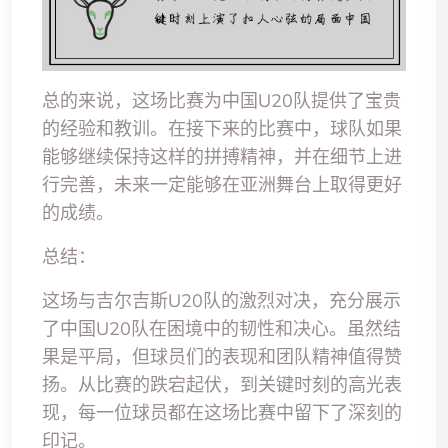
总的来说，这场比赛为中国U20队提供了宝贵
的经验和教训。在接下来的比赛中，球队如果
能够继续保持这样的拼搏精神，并在细节上进
行完善，未来一定能够在亚洲舞台上取得更好
的成绩。
总结：
这场与吉尔吉斯U20队的激烈对决，充分展示
了中国U20队在困境中的韧性和决心。虽然结
果是平局，但球员们的表现和团队精神值得赞
扬。从比赛的跌宕起伏，到关键时刻的高光表
现，每一位球员都在这场比赛中留下了深刻的
印记。