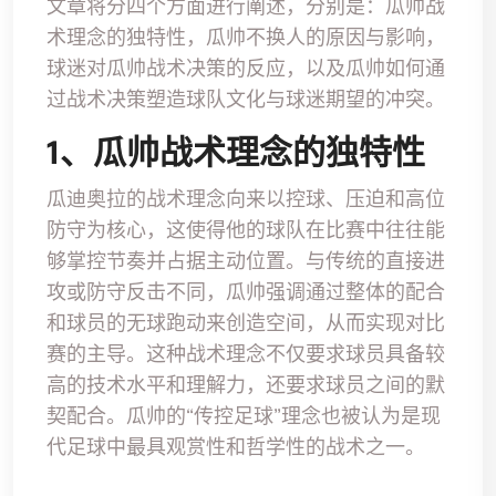
文章将分四个方面进行阐述，分别是：瓜帅战
术理念的独特性，瓜帅不换人的原因与影响，
球迷对瓜帅战术决策的反应，以及瓜帅如何通
过战术决策塑造球队文化与球迷期望的冲突。
1、瓜帅战术理念的独特性
瓜迪奥拉的战术理念向来以控球、压迫和高位
防守为核心，这使得他的球队在比赛中往往能
够掌控节奏并占据主动位置。与传统的直接进
攻或防守反击不同，瓜帅强调通过整体的配合
和球员的无球跑动来创造空间，从而实现对比
赛的主导。这种战术理念不仅要求球员具备较
高的技术水平和理解力，还要求球员之间的默
契配合。瓜帅的“传控足球”理念也被认为是现
代足球中最具观赏性和哲学性的战术之一。