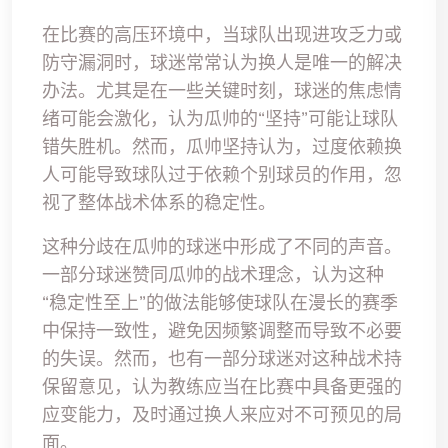
在比赛的高压环境中，当球队出现进攻乏力或
防守漏洞时，球迷常常认为换人是唯一的解决
办法。尤其是在一些关键时刻，球迷的焦虑情
绪可能会激化，认为瓜帅的“坚持”可能让球队
错失胜机。然而，瓜帅坚持认为，过度依赖换
人可能导致球队过于依赖个别球员的作用，忽
视了整体战术体系的稳定性。
这种分歧在瓜帅的球迷中形成了不同的声音。
一部分球迷赞同瓜帅的战术理念，认为这种
“稳定性至上”的做法能够使球队在漫长的赛季
中保持一致性，避免因频繁调整而导致不必要
的失误。然而，也有一部分球迷对这种战术持
保留意见，认为教练应当在比赛中具备更强的
应变能力，及时通过换人来应对不可预见的局
面。