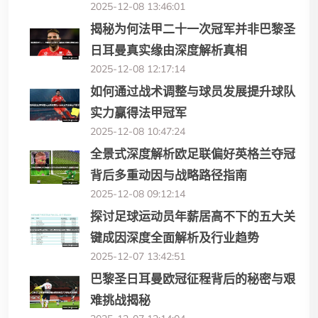
2025-12-08 13:46:01
揭秘为何法甲二十一次冠军并非巴黎圣
日耳曼真实缘由深度解析真相
2025-12-08 12:17:14
如何通过战术调整与球员发展提升球队
实力赢得法甲冠军
2025-12-08 10:47:24
全景式深度解析欧足联偏好英格兰夺冠
背后多重动因与战略路径指南
2025-12-08 09:12:14
探讨足球运动员年薪居高不下的五大关
键成因深度全面解析及行业趋势
2025-12-07 13:42:51
巴黎圣日耳曼欧冠征程背后的秘密与艰
难挑战揭秘