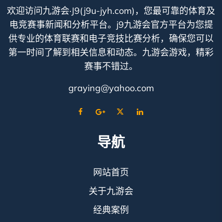
欢迎访问九游会·J9(j9u-jyh.com)，您最可靠的体育及
电竞赛事新闻和分析平台。j9九游会官方平台为您提
供专业的体育联赛和电子竞技比赛分析，确保您可以
第一时间了解到相关信息和动态。九游会游戏，精彩
赛事不错过。
graying@yahoo.com
导航
网站首页
关于九游会
经典案例