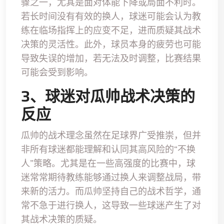
骤之一，尤其是面对体能下降或局面不利时。
若长时间没有有效的换人，球迷可能会认为教
练在临场指挥上的应变不足，进而质疑其战术
决策的灵活性。此外，球员本身的疲劳也可能
导致失误的增加，若无法及时调整，比赛结果
可能会受到影响。
3、球迷对瓜帅战术决策的
反应
瓜帅的战术理念虽然在足球界广受推崇，但并
非所有球迷都能理解和认同其高风险的“不换
人”策略。尤其是在一些高强度的比赛中，球
迷常常期待教练能够通过换人来调整战局，带
来新的活力。而瓜帅坚持自己的战术哲学，通
常不急于进行换人，这导致一些球迷产生了对
其战术决策的质疑。