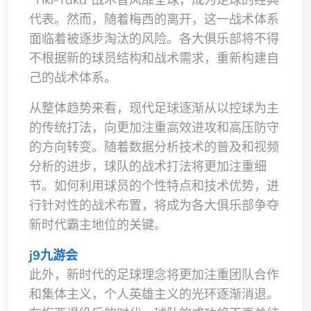
代表。然而，随着梅西的离开，这一战术体系
面临着被逐步淘汰的风险。各大俱乐部将不得
不根据新的球员结构和战术需求，重新构建自
己的战术体系。
从整体趋势来看，现代足球逐渐从以控球为主
的传统打法，向更加注重高效进攻和高压防守
的方向转变。随着数据分析技术的普及和视频
分析的进步，球队的战术打法将更加注重细
节。如何利用球员的个性特点和技术优势，进
行针对性的战术布置，将成为各大俱乐部争夺
新时代霸主地位的关键。
j9九游会
此外，新时代的足球理念将更加注重团队合作
和集体主义，个人英雄主义的光环逐渐消退。