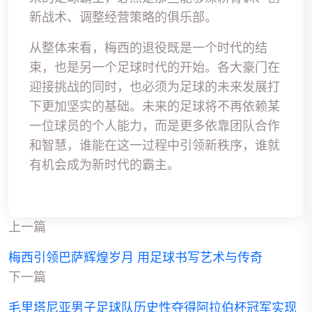
新战术、调整经营策略的俱乐部。
从整体来看，梅西的退役既是一个时代的结
束，也是另一个足球时代的开始。各大豪门在
迎接挑战的同时，也必须为足球的未来发展打
下更加坚实的基础。未来的足球将不再依赖某
一位球员的个人能力，而是更多依靠团队合作
和智慧，谁能在这一过程中引领新秩序，谁就
有机会成为新时代的霸主。
上一篇
梅西引领巴萨辉煌岁月 用足球书写艺术与传奇
下一篇
毛里塔尼亚男子足球队历史性夺得阿拉伯杯冠军实现