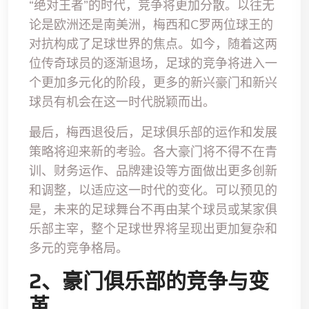
“绝对王者”的时代，竞争将更加分散。以往无
论是欧洲还是南美洲，梅西和C罗两位球王的
对抗构成了足球世界的焦点。如今，随着这两
位传奇球员的逐渐退场，足球的竞争将进入一
个更加多元化的阶段，更多的新兴豪门和新兴
球员有机会在这一时代脱颖而出。
最后，梅西退役后，足球俱乐部的运作和发展
策略将迎来新的考验。各大豪门将不得不在青
训、财务运作、品牌建设等方面做出更多创新
和调整，以适应这一时代的变化。可以预见的
是，未来的足球舞台不再由某个球员或某家俱
乐部主宰，整个足球世界将呈现出更加复杂和
多元的竞争格局。
2、豪门俱乐部的竞争与变
革