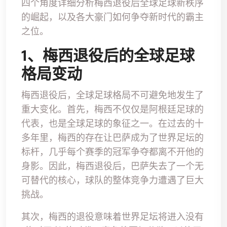
四个角度详细分析梅西退役后全球足球新秩序
的崛起，以及各大豪门如何争夺新时代的霸主
之位。
1、梅西退役后的全球足球
格局变动
梅西退役后，全球足球格局不可避免地发生了
重大变化。首先，梅西不仅仅是阿根廷足球的
代表，也是全球足球的象征之一。在过去的十
多年里，梅西的存在让巴萨成为了世界足坛的
标杆，几乎每个赛季的冠军争夺都离不开他的
身影。因此，梅西退役后，巴萨失去了一个无
可替代的核心，球队的整体竞争力遭遇了巨大
挑战。
其次，梅西的退役意味着世界足坛将进入没有