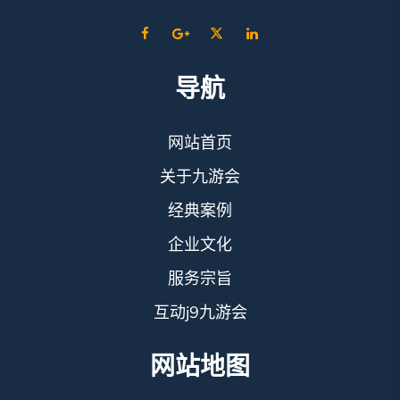
导航
网站首页
关于九游会
经典案例
企业文化
服务宗旨
互动j9九游会
网站地图