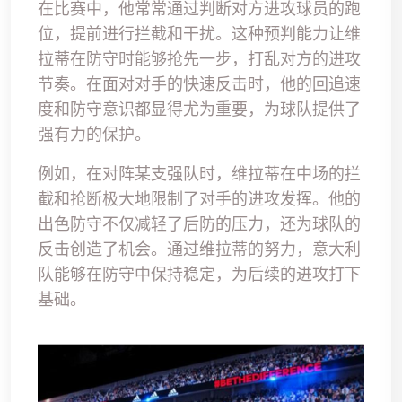
在比赛中，他常常通过判断对方进攻球员的跑
位，提前进行拦截和干扰。这种预判能力让维
拉蒂在防守时能够抢先一步，打乱对方的进攻
节奏。在面对对手的快速反击时，他的回追速
度和防守意识都显得尤为重要，为球队提供了
强有力的保护。
例如，在对阵某支强队时，维拉蒂在中场的拦
截和抢断极大地限制了对手的进攻发挥。他的
出色防守不仅减轻了后防的压力，还为球队的
反击创造了机会。通过维拉蒂的努力，意大利
队能够在防守中保持稳定，为后续的进攻打下
基础。