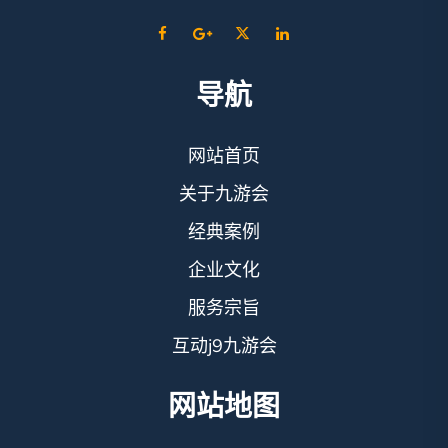
导航
网站首页
关于九游会
经典案例
企业文化
服务宗旨
互动j9九游会
网站地图