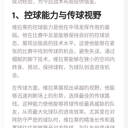
成功经验，为今后战术布局提供借鉴。
1、控球能力与传球视野
维拉蒂的控球能力是他在中场发挥作用的基
础。他在比赛中总是能够保持良好的控球状
态，展现出极高的技术水平。这使他能够在紧
张的比赛中找到传球的机会，避免失误。通过
细腻的脚下技术，维拉蒂能够在狭小的空间内
转身、晃动，保持球权，为球队创造进攻机
会。
在传球方面，维拉蒂展现出卓越的视野。他能
够迅速判断场上的形势，选择最佳的传球路
线。这种能力使他能够将球传给最具威胁的队
友，从而最大化球队的进攻效率。尤其是在对
阵防守严密的球队时，维拉蒂的精准长传和直
塞球往往能够撕开对方防线，为队友创造进球