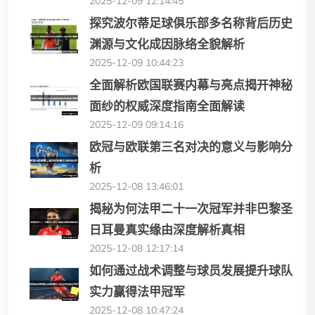
2025-12-09 12:14:45
探究波尔蒂足球俱乐部多名称背后历史
渊源与文化成因脉络全貌解析
2025-12-09 10:44:23
全面解析欧国联赛内幕与亮点揭开神秘
面纱的权威深度指南全面解读
2025-12-09 09:14:16
欧冠与欧联第三名对决的意义与影响分
析
2025-12-08 13:46:01
揭秘为何法甲二十一次冠军并非巴黎圣
日耳曼真实缘由深度解析真相
2025-12-08 12:17:14
如何通过战术调整与球员发展提升球队
实力赢得法甲冠军
2025-12-08 10:47:24