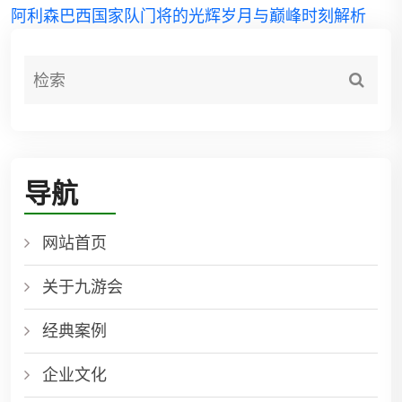
阿利森巴西国家队门将的光辉岁月与巅峰时刻解析
导航
网站首页
关于九游会
经典案例
企业文化