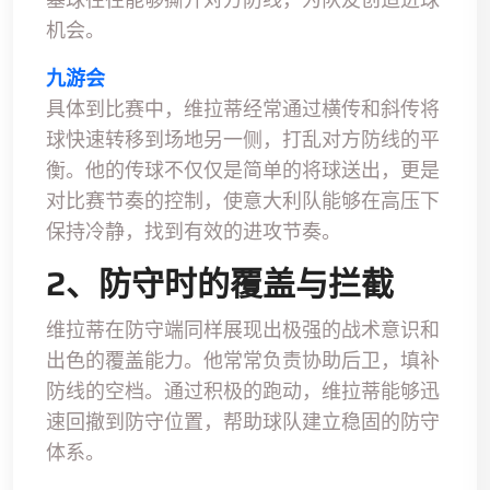
机会。
九游会
具体到比赛中，维拉蒂经常通过横传和斜传将
球快速转移到场地另一侧，打乱对方防线的平
衡。他的传球不仅仅是简单的将球送出，更是
对比赛节奏的控制，使意大利队能够在高压下
保持冷静，找到有效的进攻节奏。
2、防守时的覆盖与拦截
维拉蒂在防守端同样展现出极强的战术意识和
出色的覆盖能力。他常常负责协助后卫，填补
防线的空档。通过积极的跑动，维拉蒂能够迅
速回撤到防守位置，帮助球队建立稳固的防守
体系。