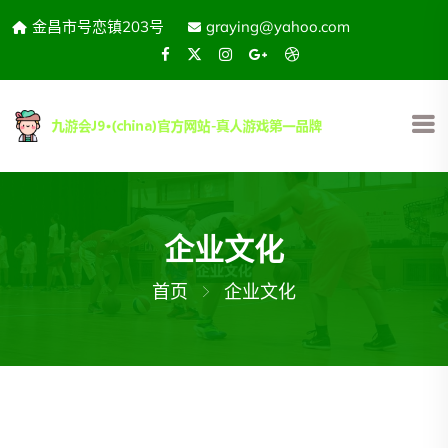
金昌市号恋镇203号
graying@yahoo.com
企业文化
首页
企业文化