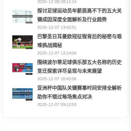
2025-12-08 09:12:14
探讨足球运动员年薪居高不下的五大关
键成因深度全面解析及行业趋势
2025-12-07 13:42:51
巴黎圣日耳曼欧冠征程背后的秘密与艰
难挑战揭秘
2025-12-07 12:14:04
围绕波尔蒂足球俱乐部五大名称的历史
变迁探索详尽呈现与未来展望
2025-12-07 10:45:56
亚洲杯中国队关键赛事时间安排全解析
助你不错过每场焦点对决
2025-12-07 09:12:53