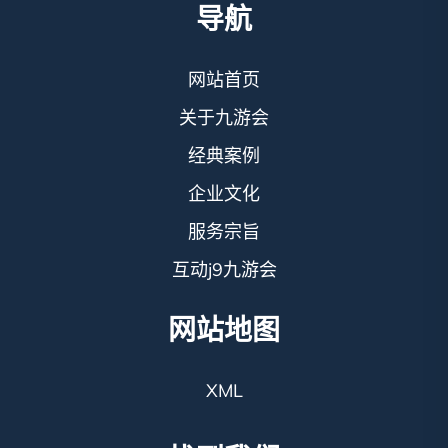
导航
网站首页
关于九游会
经典案例
企业文化
服务宗旨
互动j9九游会
网站地图
XML