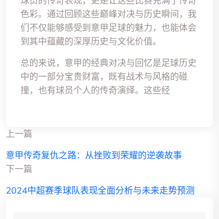
球员的传奇表现，更是让这些比赛充满了传奇
色彩。通过回顾这些巅峰对决与历史瞬间，我
们不仅能够感受到意甲足球的魅力，也能体会
到其中蕴藏的深厚历史与文化价值。
总的来说，意甲的经典对决与回忆是足球历史
中的一部分宝贵财富，既有战术与风格的碰
撞，也有球员个人的传奇演绎。这些经
上一篇
意甲传奇复仇之路：从挫败到荣耀的逆袭故事
下一篇
2024中超赛季球队表现全面分析与未来走势预测