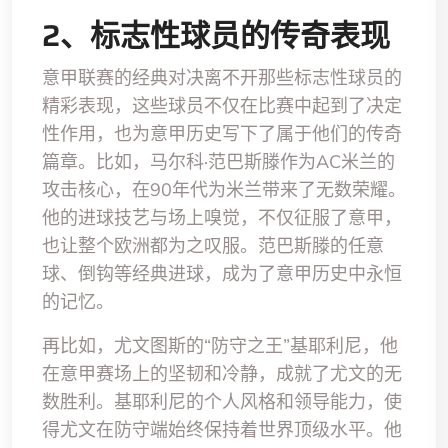
2、标志性球员的传奇表现
意甲联赛的经典对决离不开那些标志性球员的
精彩表现，这些球员不仅在比赛中起到了决定
性作用，也为意甲历史写下了属于他们的传奇
篇章。比如，马尔科·范巴斯滕作为AC米兰的
攻击核心，在90年代为米兰带来了无数荣耀。
他的进球技艺与场上嗅觉，不仅征服了意甲，
也让整个欧洲都为之叹服。范巴斯滕的任意
球、倒钩等经典进球，成为了意甲历史中永恒
的记忆。
再比如，尤文图斯的“防守之王”基耶利尼，他
在意甲赛场上的坚韧和冷静，成就了尤文的无
数胜利。基耶利尼的个人风格和领导能力，使
得尤文在防守端始终保持着世界顶级水平。他