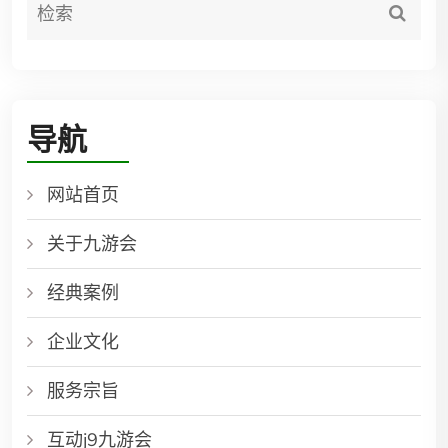
导航
网站首页
关于九游会
经典案例
企业文化
服务宗旨
互动j9九游会