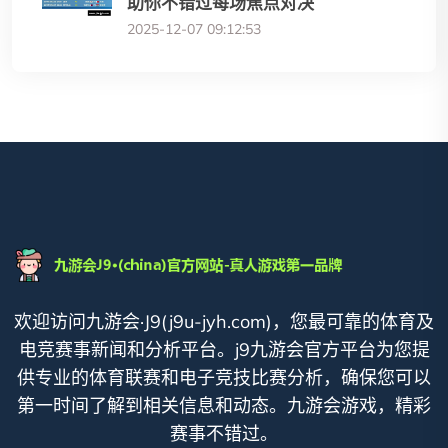
助你不错过每场焦点对决
2025-12-07 09:12:53
欢迎访问九游会·J9(j9u-jyh.com)，您最可靠的体育及
电竞赛事新闻和分析平台。j9九游会官方平台为您提
供专业的体育联赛和电子竞技比赛分析，确保您可以
第一时间了解到相关信息和动态。九游会游戏，精彩
赛事不错过。