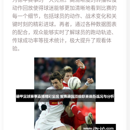
动作回放使得球迷能够更加清晰地看到比赛的
每一个细节，包括球员的动作、战术变化和关
键时刻的精彩进球。再者，通过各种数据图表
的配合，观众能够实时了解球员的跑动轨迹、
传球成功率等技术统计，极大提升了观看体
验。