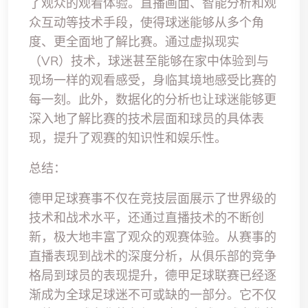
了观众的观看体验。直播画面、智能分析和观
众互动等技术手段，使得球迷能够从多个角
度、更全面地了解比赛。通过虚拟现实
（VR）技术，球迷甚至能够在家中体验到与
现场一样的观看感受，身临其境地感受比赛的
每一刻。此外，数据化的分析也让球迷能够更
深入地了解比赛的技术层面和球员的具体表
现，提升了观赛的知识性和娱乐性。
总结：
德甲足球赛事不仅在竞技层面展示了世界级的
技术和战术水平，还通过直播技术的不断创
新，极大地丰富了观众的观赛体验。从赛事的
直播表现到战术的深度分析，从俱乐部的竞争
格局到球员的表现提升，德甲足球联赛已经逐
渐成为全球足球迷不可或缺的一部分。它不仅