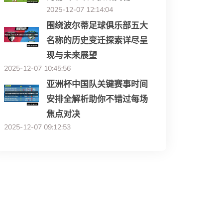
2025-12-07 12:14:04
围绕波尔蒂足球俱乐部五大
名称的历史变迁探索详尽呈
现与未来展望
2025-12-07 10:45:56
亚洲杯中国队关键赛事时间
安排全解析助你不错过每场
焦点对决
2025-12-07 09:12:53