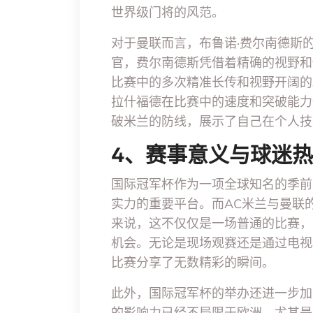
世界级门将的风范。
对于曼联而言，布鲁诺·费尔南德斯
官，费尔南德斯凭借着精确的视野和
比赛中的多次精准长传和视野开阔的
拉什福德在比赛中的速度和突破能力
破米兰的防线，展示了自己在个人技
4、赛事意义与球迷
国际冠军杯作为一项全球知名的季前
实力的重要平台。而AC米兰与曼联
来说，这不仅仅是一场普通的比赛，
机会。无论是现场观赛还是通过电视
比赛分享了无数精彩的瞬间。
此外，国际冠军杯的举办还进一步加
的影响力已经不局限于欧洲，尤其是