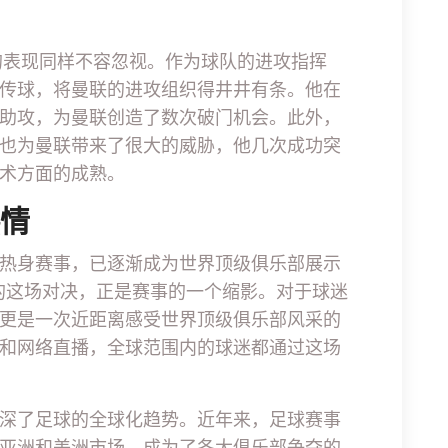
的表现同样不容忽视。作为球队的进攻指挥
传球，将曼联的进攻组织得井井有条。他在
助攻，为曼联创造了数次破门机会。此外，
也为曼联带来了很大的威胁，他几次成功突
术方面的成熟。
热情
热身赛事，已逐渐成为世界顶级俱乐部展示
的这场对决，正是赛事的一个缩影。对于球迷
更是一次近距离感受世界顶级俱乐部风采的
和网络直播，全球范围内的球迷都通过这场
深了足球的全球化趋势。近年来，足球赛事
亚洲和美洲市场，成为了各大俱乐部争夺的