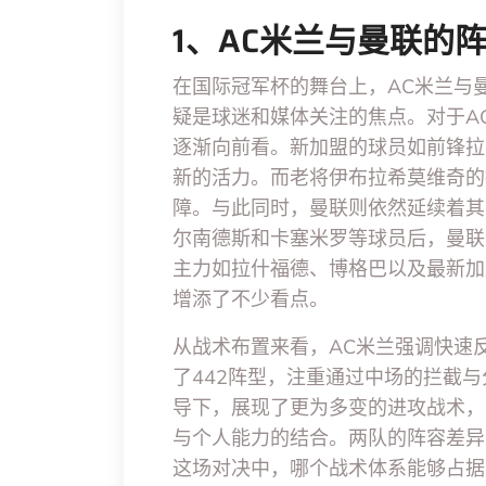
1、AC米兰与曼联的
在国际冠军杯的舞台上，AC米兰与
疑是球迷和媒体关注的焦点。对于A
逐渐向前看。新加盟的球员如前锋拉
新的活力。而老将伊布拉希莫维奇的
障。与此同时，曼联则依然延续着其
尔南德斯和卡塞米罗等球员后，曼联
主力如拉什福德、博格巴以及最新加
增添了不少看点。
从战术布置来看，AC米兰强调快速
了442阵型，注重通过中场的拦截
导下，展现了更为多变的进攻战术，
与个人能力的结合。两队的阵容差异
这场对决中，哪个战术体系能够占据