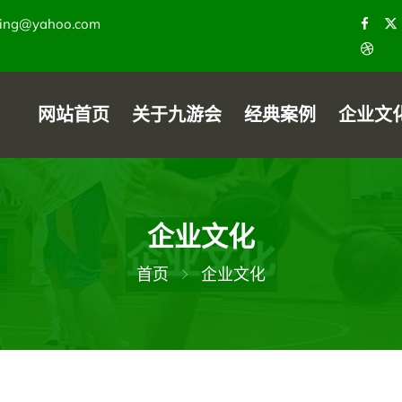
ying@yahoo.com
网站首页
关于九游会
经典案例
企业文
企业文化
首页
企业文化