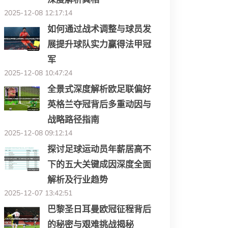
2025-12-08 12:17:14
如何通过战术调整与球员发
展提升球队实力赢得法甲冠
军
2025-12-08 10:47:24
全景式深度解析欧足联偏好
英格兰夺冠背后多重动因与
战略路径指南
2025-12-08 09:12:14
探讨足球运动员年薪居高不
下的五大关键成因深度全面
解析及行业趋势
2025-12-07 13:42:51
巴黎圣日耳曼欧冠征程背后
的秘密与艰难挑战揭秘