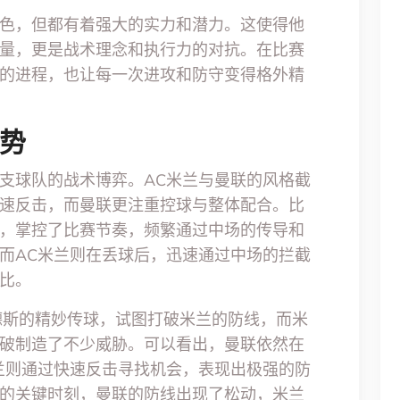
色，但都有着强大的实力和潜力。这使得他
量，更是战术理念和执行力的对抗。在比赛
的进程，也让每一次进攻和防守变得格外精
走势
支球队的战术博弈。AC米兰与曼联的风格截
速反击，而曼联更注重控球与整体配合。比
，掌控了比赛节奏，频繁通过中场的传导和
而AC米兰则在丢球后，迅速通过中场的拦截
比。
德斯的精妙传球，试图打破米兰的防线，而米
破制造了不少威胁。可以看出，曼联依然在
兰则通过快速反击寻找机会，表现出极强的防
的关键时刻，曼联的防线出现了松动，米兰