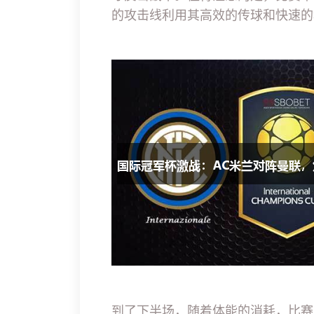
的攻击线利用其高效的传球和快速的
到了下半场，随着体能的消耗，比赛