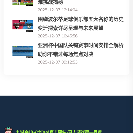
难挑战揭秘
2025-12-07 12:14:04
围绕波尔蒂足球俱乐部五大名称的历史
变迁探索详尽呈现与未来展望
2025-12-07 10:45:56
亚洲杯中国队关键赛事时间安排全解析
助你不错过每场焦点对决
2025-12-07 09:12:53