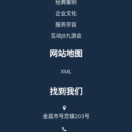
经典案例
企业文化
服务宗旨
互动j9九游会
网站地图
XML
找到我们
金昌市号恋镇203号