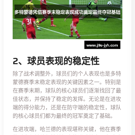
2、球员表现的稳定性
除了战术调整外，球员们的个人表现也是多特
蒙德赛季末稳定表现的关键因素之一。特别是
在赛季末期，球队的核心球员们逐渐找回了最
佳状态，并保持了稳定的发挥。无论是在进攻
端的得分能力，还是在防守端的稳定性，球队
的核心球员们都为最终的冠军奠定了基础。
在进攻端，哈兰德的表现堪称关键，他在赛季