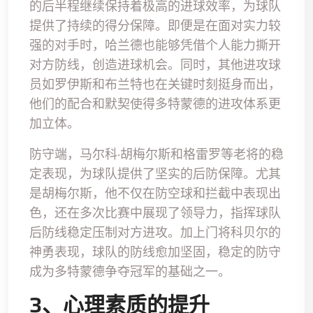
的后半程继续保持着极高的进球效率，为球队
提供了持续的得分保障。即便是在面对实力较
强的对手时，哈兰德也能够凭借个人能力撕开
对方防线，创造进球机会。同时，其他进攻球
员如罗伊斯和布兰特也在关键时刻挺身而出，
他们的配合和默契使得多特蒙德的进攻体系更
加立体。
防守端，马尔科·胡梅尔斯和格雷罗等老将的稳
定表现，为球队提供了坚实的后防保障。尤其
是胡梅尔斯，他不仅在防空球和拦截中表现出
色，还在多次比赛中展现了领导力，指挥球队
后防线稳定压制对方进攻。加上门将科贝尔的
神勇表现，球队的防线愈加坚固，稳定的防守
成为多特蒙德争夺冠军的基础之一。
3、心理素质的提升