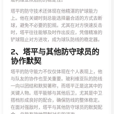
塔平的防守技术还体现在他精湛的铲球能力
上。他在关键时刻总能选择最合适的方式去断
球，避免不必要的犯规。尤其在对方快速反击
时，塔平往往能够及时作出反应，凭借精准的
铲球阻止对方进攻，成为球队防线的稳定器。
2、塔平与其他防守球员的
协作默契
塔平的防守能力不仅仅体现在个人表现上，他
与队友的协作也至关重要。玻利维亚队的防线
一向以团结和默契著称，而塔平正是这其中的
关键人物。塔平能够与其他后卫，尤其是中卫
搭档形成良好的配合，确保防线的整体稳定。
在面对强敌时，塔平与其他防守球员的默契配