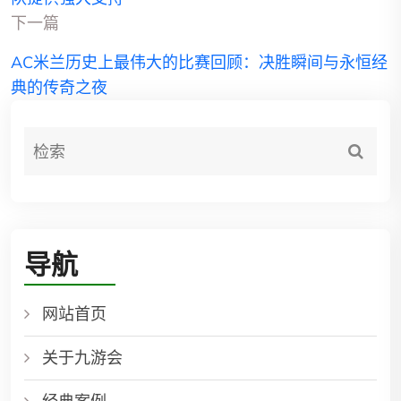
下一篇
AC米兰历史上最伟大的比赛回顾：决胜瞬间与永恒经
典的传奇之夜
导航
网站首页
关于九游会