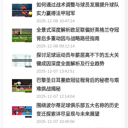
如何通过战术调整与球员发展提升球队
实力赢得法甲冠军
2025-12-08 10:47:24
全景式深度解析欧足联偏好英格兰夺冠
背后多重动因与战略路径指南
2025-12-08 09:12:14
探讨足球运动员年薪居高不下的五大关
键成因深度全面解析及行业趋势
2025-12-07 13:42:51
巴黎圣日耳曼欧冠征程背后的秘密与艰
难挑战揭秘
2025-12-07 12:14:04
围绕波尔蒂足球俱乐部五大名称的历史
变迁探索详尽呈现与未来展望
2025-12-07 10:45:56