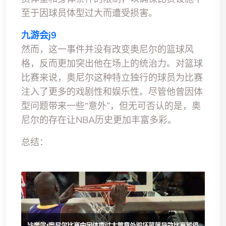
至于因球员体型过大而遭受损害。
九游会j9
然而，这一事件并没有改变奥尼尔的篮球风
格，反而更加突出他在场上的统治力。对篮球
比赛来说，奥尼尔这种特立独行的球员为比赛
注入了更多的戏剧性和娱乐性。尽管他曾因体
型问题带来一些“意外”，但无可否认的是，奥
尼尔的存在让NBA历史更加丰富多彩。
总结：