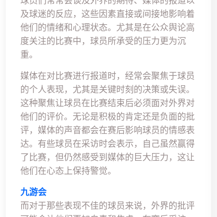
球员们常常会谈及外界的期待、媒体的报道以
及球迷的反应，这些因素直接或间接地影响着
他们的情绪和心理状态。尤其是在公众舆论高
度关注的比赛中，球员所承受的压力更为沉
重。
媒体在对比赛进行报道时，经常会聚焦于球员
的个人表现，尤其是关键时刻的决策或失误。
这种聚焦让球员在比赛结束后必须面对外界对
他们的评价。无论是积极的肯定还是负面的批
评，媒体的声音都会在赛后影响球员的情感表
达。有些球员在采访时会表示，自己虽然赢得
了比赛，但仍然感受到媒体的巨大压力，这让
他们在心态上保持警觉。
九游会
而对于那些表现不佳的球员来说，外界的批评