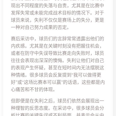
现出不同程度的失落与自责，尤其是在比赛中
发挥失常或未能完成战术目标的情况下。对于
球员来说，失利不仅仅是赛场上的失分，更是
一种对自己努力成果的否定。
赛后采访中，球员们的言辞常常透露出他们的
内疚感。尤其是在关键时刻没有把握住机会，
或者在防守中失误导致比赛走向失败时，球员
往往会表现出深深的懊悔。失利让他们对自己
的表现产生怀疑，甚至在短时间内无法摆脱这
种情绪。很多球员会反复提到“我可以做得更
好”或“这场比赛本可以赢”的话语，这些都是内
心痛苦和不甘的体现。
但即便是在失利之后，球员们依然会展现出一
种理智的反思态度。在采访中，很多球员会分
析比赛的关键失误或不利局面，并表示会从中