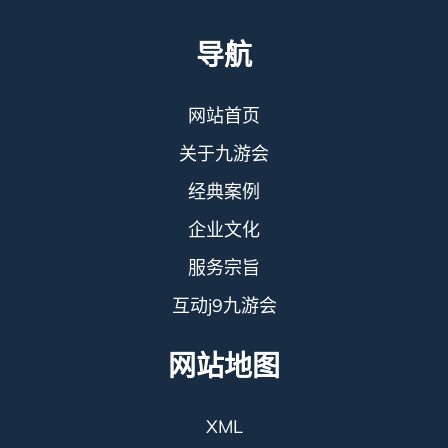
导航
网站首页
关于九游会
经典案例
企业文化
服务宗旨
互动j9九游会
网站地图
XML