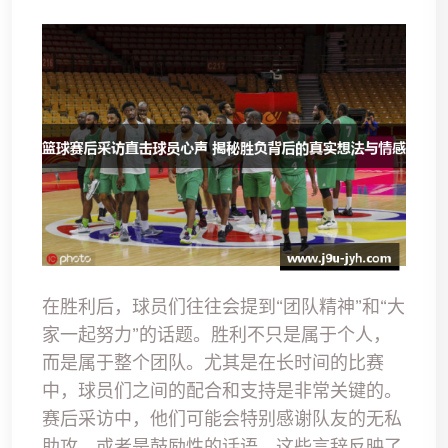
在胜利后，球员们往往会提到“团队精神”和“大
家一起努力”的话题。胜利不只是属于个人，
而是属于整个团队。尤其是在长时间的比赛
中，球员们之间的配合和支持是非常关键的。
赛后采访中，他们可能会特别感谢队友的无私
助攻，或者是鼓励性的话语。这些言辞反映了