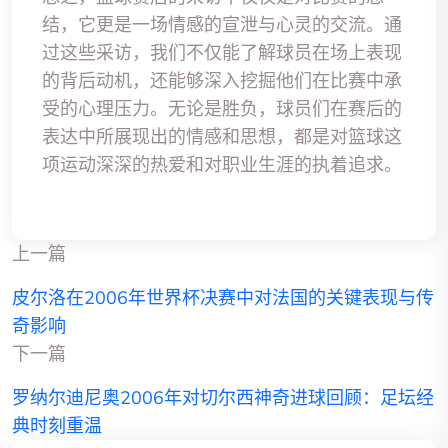
结，它更是一场情感的宣泄与心灵的交流。通
过这些采访，我们不仅能了解球员在场上表现
的背后动机，还能够深入挖掘他们在比赛中承
受的心理压力。无论是胜负，球员们在赛后的
表达中所展现出的情感和思想，都是对篮球这
项运动深深的热爱和对职业生涯的执着追求。
上一篇
皮尔洛在2006年世界杯决赛中对法国的关键表现与传
奇影响
下一篇
罗纳尔迪尼奥2006年对切尔西神奇进球回顾：足坛经
典时刻重温