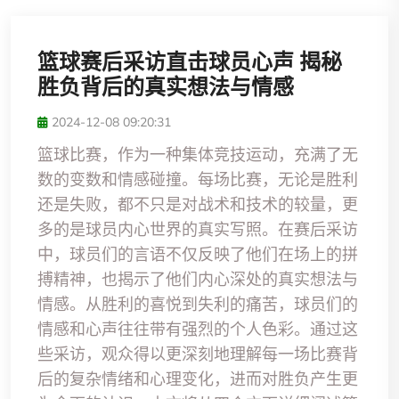
篮球赛后采访直击球员心声 揭秘
胜负背后的真实想法与情感
2024-12-08 09:20:31
篮球比赛，作为一种集体竞技运动，充满了无
数的变数和情感碰撞。每场比赛，无论是胜利
还是失败，都不只是对战术和技术的较量，更
多的是球员内心世界的真实写照。在赛后采访
中，球员们的言语不仅反映了他们在场上的拼
搏精神，也揭示了他们内心深处的真实想法与
情感。从胜利的喜悦到失利的痛苦，球员们的
情感和心声往往带有强烈的个人色彩。通过这
些采访，观众得以更深刻地理解每一场比赛背
后的复杂情绪和心理变化，进而对胜负产生更