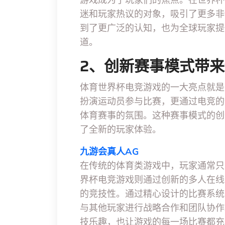
迷和玩家热议的对象，吸引了更多非
到了更广泛的认知，也为全球玩家提
道。
2、创新赛事模式带
体育世界杯电竞游戏的一大亮点就是
扮演运动员参与比赛，更通过电竞的
体育赛事的氛围。这种赛事模式的创
了全新的玩家体验。
九游会真人AG
在传统的体育类游戏中，玩家通常只
界杯电竞游戏则通过创新的多人在线
的竞技性。通过精心设计的比赛系统
与其他玩家进行战略合作和团队协作
技乐趣，也让游戏的每一场比赛都充