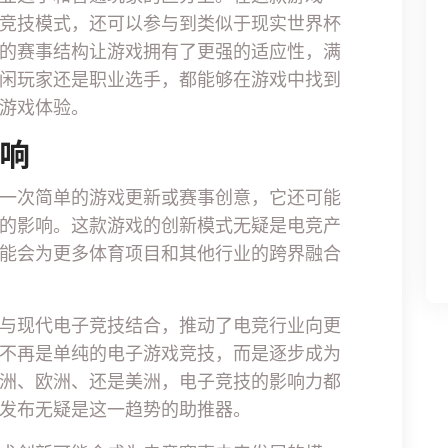
竞技模式，还可以参与到类似于现实世界杯
的赛事结构让游戏拥有了更强的适应性，满
闲玩家还是职业选手，都能够在游戏中找到
游戏体验。
影响
一次简单的游戏更新或赛事创意，它还可能
的影响。这款游戏的创新模式无疑是电竞产
能会为更多体育项目和其他行业的跨界融合
与现代电子竞技结合，推动了电竞行业向更
不再是单纯的电子游戏竞技，而是逐步成为
洲、欧洲、还是美洲，电子竞技的影响力都
发布无疑是这一趋势的助推器。