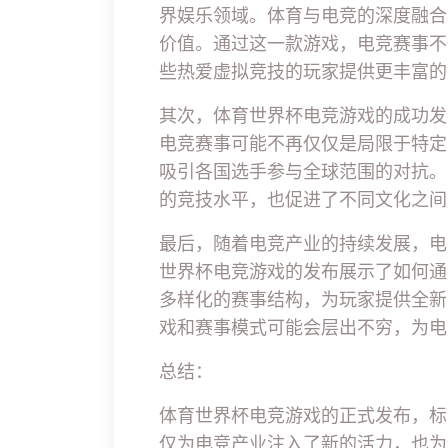
界娱乐领域。体育与电竞的深度融合
价值。通过这一款游戏，电竞赛事不
些热爱虚拟竞技的玩家提供更丰富的
其次，体育世界杯电竞游戏的成功发
电竞赛事可能不再仅仅是局限于特定
吸引各国选手参与全球范围的对抗。
的竞技水平，也促进了不同文化之间
最后，随着电竞产业的持续发展，电
世界杯电竞游戏的发布展示了如何通
多样化的赛事结构，为玩家提供全新
戏和赛事模式可能会层出不穷，为电
总结：
体育世界杯电竞游戏的正式发布，标
仅为电竞产业注入了新的活力，也为