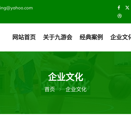
ying@yahoo.com
网站首页
关于九游会
经典案例
企业文
企业文化
首页
企业文化