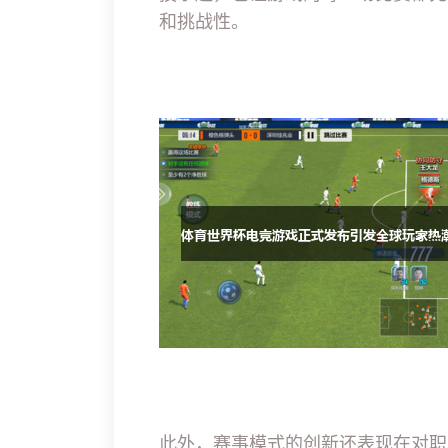
和挑战性。
此外，赛事模式的创新还表现在对职