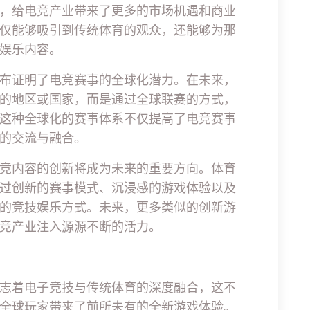
，给电竞产业带来了更多的市场机遇和商业
仅能够吸引到传统体育的观众，还能够为那
娱乐内容。
布证明了电竞赛事的全球化潜力。在未来，
的地区或国家，而是通过全球联赛的方式，
这种全球化的赛事体系不仅提高了电竞赛事
的交流与融合。
竞内容的创新将成为未来的重要方向。体育
过创新的赛事模式、沉浸感的游戏体验以及
的竞技娱乐方式。未来，更多类似的创新游
竞产业注入源源不断的活力。
志着电子竞技与传统体育的深度融合，这不
全球玩家带来了前所未有的全新游戏体验。