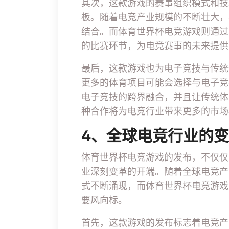
其次，这款游戏的赛事组织模式和技
板。随着电竞产业规模的不断壮大，
结合。而体育世界杯电竞游戏则通过
的比赛环节，为电竞赛事的未来提供
最后，这款游戏也为电子竞技与传统
更多的体育项目可能会选择与电子竞
电子竞技的跨界融合，并且让传统体
种合作将为电竞行业带来更多的市场
4、全球电竞行业的
体育世界杯电竞游戏的发布，不仅仅
业深刻变革的开端。随着全球电竞产
式不断涌现，而体育世界杯电竞游戏
要风向标。
首先，这款游戏的发布标志着电竞产