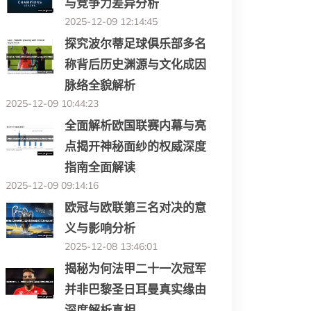
与竞争力差异分析
2025-12-09 12:14:45
探究波尔蒂足球俱乐部多名
称背后历史渊源与文化成因
脉络全貌解析
2025-12-09 10:44:23
全面解析欧国联赛内幕与亮
点揭开神秘面纱的权威深度
指南全面解读
2025-12-09 09:14:16
欧冠与欧联第三名对决的意
义与影响分析
2025-12-08 13:46:01
揭秘为何法甲二十一次冠军
并非巴黎圣日耳曼真实缘由
深度解析真相