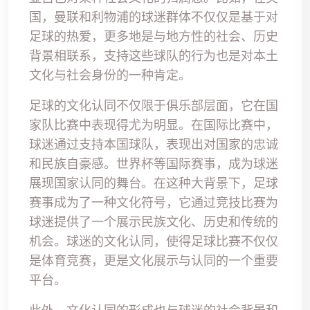
国，曼联和利物浦的球迷群体不仅仅是基于对
足球的热爱，更多地是与地方性的社会、历史
背景相联系，支持这些球队的行为也是对本土
文化与社会身份的一种肯定。
足球的文化认同不仅限于俱乐部层面，它在国
家队比赛中表现得尤为明显。在国际比赛中，
球迷通过支持本国球队，表现出对国家的忠诚
和民族自豪感。世界杯等国际赛事，成为球迷
展现国家认同的舞台。在这种大背景下，足球
赛事成为了一种文化符号，它通过竞技比赛为
球迷提供了一个展示民族文化、历史和传统的
机会。球迷的文化认同，使得足球比赛不仅仅
是体育竞赛，更是文化展示与认同的一个重要
平台。