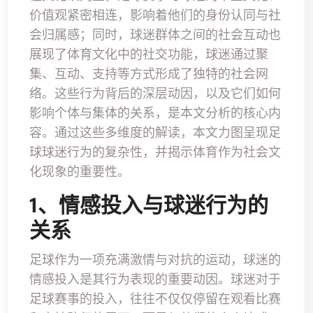
价值观紧密相连，影响着他们的身份认同与社
会归属感；同时，球迷群体之间的社会互动也
展现了体育文化中的社交功能，球迷通过聚
集、互动、支持等方式形成了独特的社会网
络。这些行为背后的深层动因，以及它们如何
影响个体与集体的关系，是本文分析的核心内
容。通过这些多维度的解读，本文力图呈现足
球球迷行为的复杂性，并揭示体育作为社会文
化现象的重要性。
1、情感投入与球迷行为的
关系
足球作为一项充满激情与对抗的运动，球迷的
情感投入是其行为表现的重要动因。球迷对于
足球赛事的投入，往往不仅仅停留在观看比赛