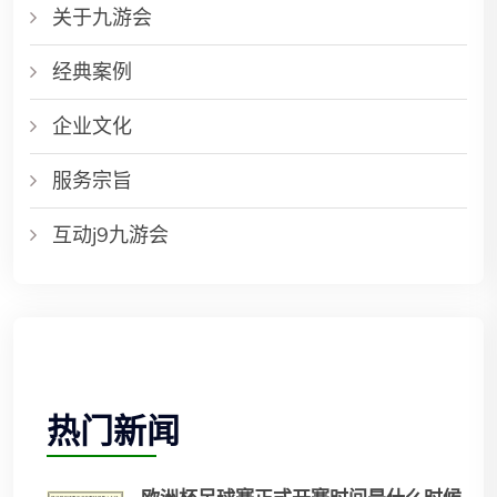
关于九游会
经典案例
企业文化
服务宗旨
互动j9九游会
热门新闻