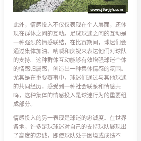
此外，情感投入不仅仅表现在个人层面，还体
现在群体之间的互动。足球球迷之间的互动是
一种强烈的情感联结，在比赛期间，球迷们会
通过集体加油、呐喊和庆祝来表达他们对球队
的支持。这种群体互动能够有效增强球迷个体
的情感归属感，创造出一种集体情感的氛围。
尤其是在重要赛事中，球迷们通过与其他球迷
的共同经历，感受到一种社会联系和情感共
鸣，这种集体的情感投入是球迷行为的重要组
成部分。
情感投入的另一表现是球迷的忠诚度。在世界
各地，许多足球球迷对自己的支持球队展现出
了高度的忠诚，即使球队处于困境或成绩不