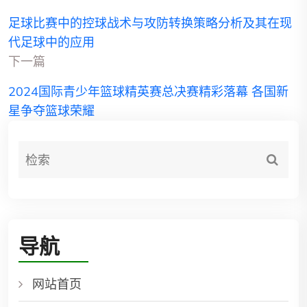
足球比赛中的控球战术与攻防转换策略分析及其在现
代足球中的应用
下一篇
2024国际青少年篮球精英赛总决赛精彩落幕 各国新
星争夺篮球荣耀
导航
网站首页