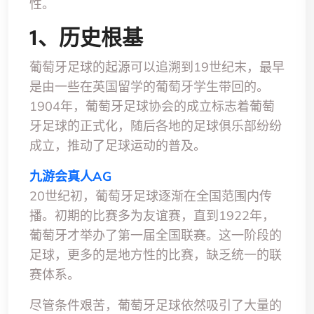
性。
1、历史根基
葡萄牙足球的起源可以追溯到19世纪末，最早
是由一些在英国留学的葡萄牙学生带回的。
1904年，葡萄牙足球协会的成立标志着葡萄
牙足球的正式化，随后各地的足球俱乐部纷纷
成立，推动了足球运动的普及。
九游会真人AG
20世纪初，葡萄牙足球逐渐在全国范围内传
播。初期的比赛多为友谊赛，直到1922年，
葡萄牙才举办了第一届全国联赛。这一阶段的
足球，更多的是地方性的比赛，缺乏统一的联
赛体系。
尽管条件艰苦，葡萄牙足球依然吸引了大量的