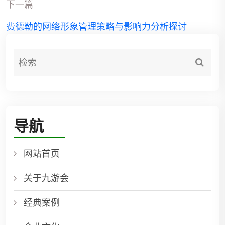
下一篇
费德勒的网络形象管理策略与影响力分析探讨
导航
网站首页
关于九游会
经典案例