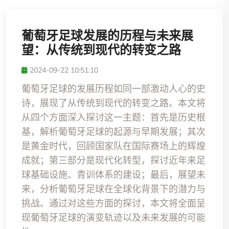
葡萄牙足球发展的历程与未来展
望：从传统到现代的转变之路
2024-09-22 10:51:10
葡萄牙足球的发展历程如同一部激动人心的史
诗，展现了从传统到现代的转变之路。本文将
从四个方面深入探讨这一主题：首先是历史根
基，解析葡萄牙足球的起源与早期发展；其次
是黄金时代，回顾国家队在国际赛场上的辉煌
成就；第三部分是现代化转型，探讨近年来足
球基础设施、青训体系的建设；最后，展望未
来，分析葡萄牙足球在全球化背景下的潜力与
挑战。通过对这些方面的探讨，本文将全面呈
现葡萄牙足球的演变轨迹以及未来发展的可能