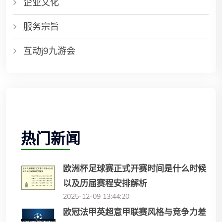
企业文化
服务宗旨
互动j9九游会
热门新闻
欧洲杯足球赛正式开赛时间是什么时候
以及历届赛程安排解析
2025-12-09 13:44:20
欧冠法甲英超意甲联赛风格与竞争力差