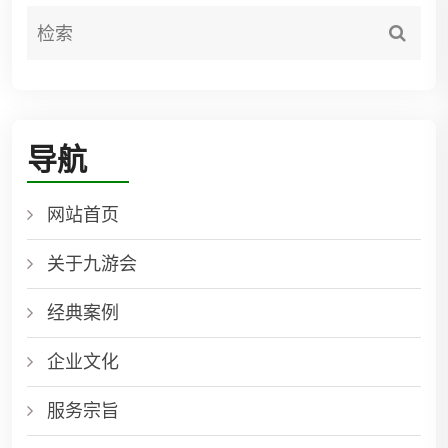
导航
网站首页
关于九游会
经典案例
企业文化
服务宗旨