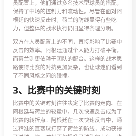
员配置上，他们通过多名技术型球员的搭配，
保持了中场的控制力和流动性。尽管在面对阿
根廷的快速反击时，荷兰的防线显得有些吃
力，但整体的战术执行仍旧显得条理分明。
双方在人员配置上的不同，直接影响了比赛中
反击的效率。阿根廷通过个人能力打破平衡，
而荷兰则更依赖于团队的配合。这样的战术思
路使得比赛的对抗更加复杂，也让球迷们看到
了不同风格之间的碰撞。
3、比赛中的关键时刻
比赛中的关键时刻往往决定了比赛的走向。在
阿根廷与荷兰的较量中，几次快速反击成为了
比赛的转折点。阿根廷在一次快速反击中，通
过精准的直塞球打穿了荷兰的防线，成功获得