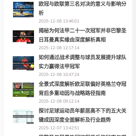
欧冠与欧联第三名对决的意义与影响分
析
2025-12-08 13:46:01
揭秘为何法甲二十一次冠军并非巴黎圣
日耳曼真实缘由深度解析真相
2025-12-08 12:17:14
如何通过战术调整与球员发展提升球队
实力赢得法甲冠军
2025-12-08 10:47:24
全景式深度解析欧足联偏好英格兰夺冠
背后多重动因与战略路径指南
2025-12-08 09:12:14
探讨足球运动员年薪居高不下的五大关
键成因深度全面解析及行业趋势
2025-12-07 13:42:51