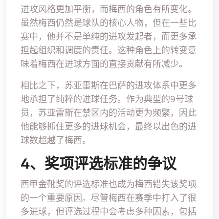
进攻风格更加平衡，而梅西的角色有所变化。
虽然梅西仍然是球队的核心人物，但在一些比
赛中，他并不是单纯的进攻发起者，而更多承
担起组织和调度的责任。这种角色上的转变意
味着梅西在进球方面的直接贡献有所减少。
相比之下，苏亚雷斯在巴萨的进攻体系中更多
地承担了纯粹的进球任务。作为典型的9号球
员，苏亚雷斯在禁区内的活动更为频繁，因此
他能够抓住更多的进球机会，最终以出色的进
球数超越了梅西。
4、奖项评选标准的争议
西甲金靴奖的评选标准也成为梅西错失该奖项
的一个重要原因。尽管梅西在赛季中打入了很
多进球，但评选过程中会考虑多种因素，包括