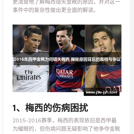
更清楚地了解梅西错失金靴的原因，并对这一
事件中的复杂性做出更全面的解读。
1、梅西的伤病困扰
2015-2016赛季，梅西的表现依旧是西甲最
为耀眼的，但伤病问题无疑影响了他争夺金靴