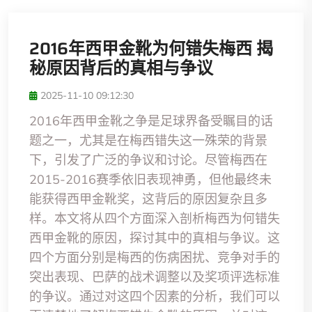
2016年西甲金靴为何错失梅西 揭
秘原因背后的真相与争议
2025-11-10 09:12:30
2016年西甲金靴之争是足球界备受瞩目的话
题之一，尤其是在梅西错失这一殊荣的背景
下，引发了广泛的争议和讨论。尽管梅西在
2015-2016赛季依旧表现神勇，但他最终未
能获得西甲金靴奖，这背后的原因复杂且多
样。本文将从四个方面深入剖析梅西为何错失
西甲金靴的原因，探讨其中的真相与争议。这
四个方面分别是梅西的伤病困扰、竞争对手的
突出表现、巴萨的战术调整以及奖项评选标准
的争议。通过对这四个因素的分析，我们可以