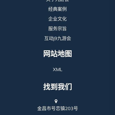
经典案例
企业文化
服务宗旨
互动j9九游会
网站地图
XML
找到我们
金昌市号恋镇203号