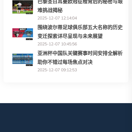
巴黎圣日耳曼欧冠征程背后的秘密与艰
难挑战揭秘
2025-12-07 12:14:04
围绕波尔蒂足球俱乐部五大名称的历史
变迁探索详尽呈现与未来展望
2025-12-07 10:45:56
亚洲杯中国队关键赛事时间安排全解析
助你不错过每场焦点对决
2025-12-07 09:12:53